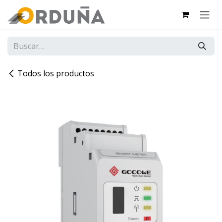
IR AL CONTENIDO
Todos los productos