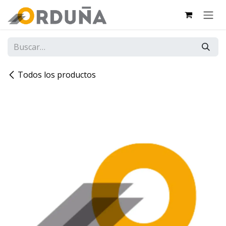
IR AL CONTENIDO
Todos los productos