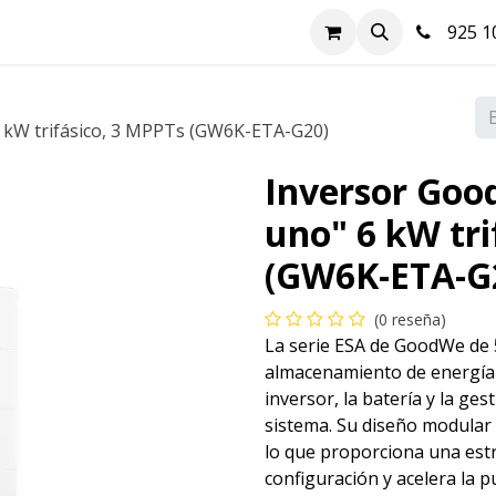
nda
Hazte cliente
Soluciones FV
Blog
Contacto
925 10
6 kW trifásico, 3 MPPTs (GW6K-ETA-G20)
Inversor Goo
uno" 6 kW tri
(GW6K-ETA-G
(0 reseña)
La serie ESA de GoodWe de
almacenamiento de energía t
inversor, la batería y la ges
sistema. Su diseño modular p
lo que proporciona una estru
configuración y acelera la 