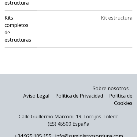
estructura
Kits
Kit estructura
completos
de
estructuras
S
obre nosotros
Aviso Legal
Política de Privacidad
Política de
Cookies
Calle Guillermo Marconi, 19 Torrijos Toledo
(ES) 45500 España
+34 925 105 155
info@suministrosorduna.com