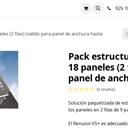
nda
Hazte cliente
Soluciones FV
Blog
Contacto
925 10
es (2 filas) (válido para panel de anchura hasta
Pack estruct
18 paneles (2 
panel de anc
(0 reseña)
Solución paquetizada de est
los paneles en 2 filas de 9 p
El Renusol VS+ es adecuado 