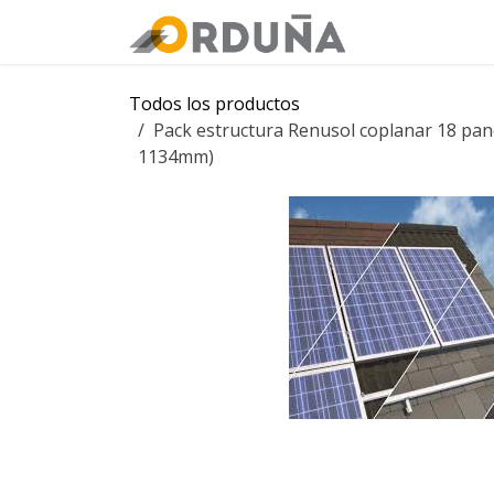
IR AL CONTENIDO
Orduña
Tie
Todos los productos
Pack estructura Renusol coplanar 18 panel
1134mm)