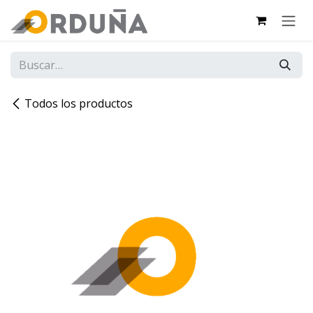
IR AL CONTENIDO
Todos los productos