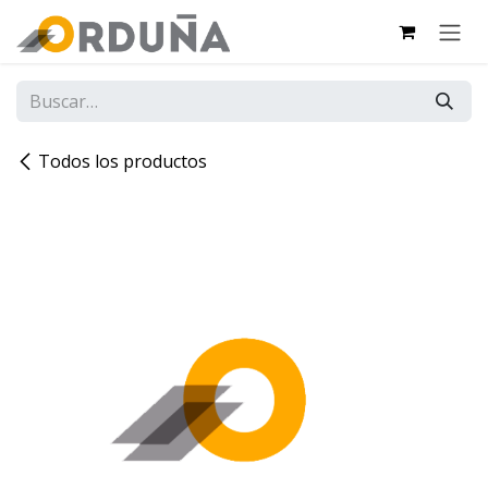
IR AL CONTENIDO
Todos los productos