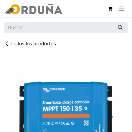
IR AL CONTENIDO
Todos los productos