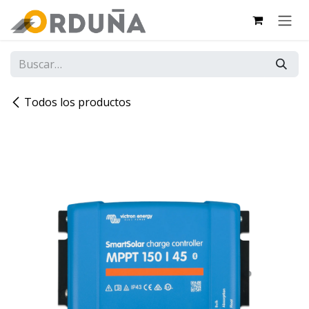
IR AL CONTENIDO
Todos los productos