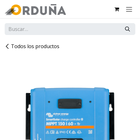
IR AL CONTENIDO
Todos los productos