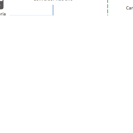
na instalación fotovoltaica a l
añadir acumulación?
it
lmacenamiento de energía y aumenta la potencia nomin
nstalaciones existentes
con inversores Retrofit.
uentos