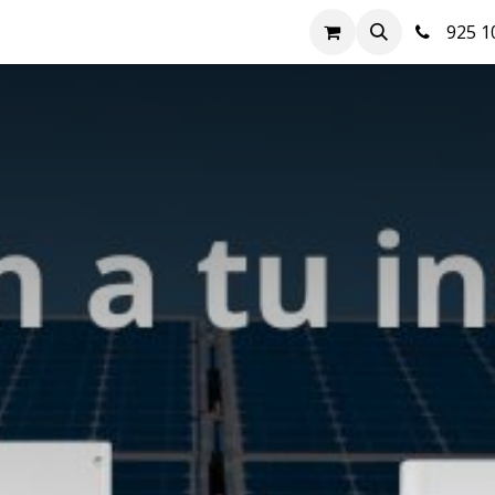
nda
Hazte cliente
Soluciones FV
Blog
Contacto
925 10