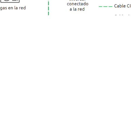
a que
al agregando