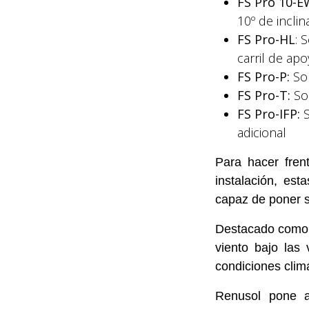
FS Pro 10-EW
10º de inclin
FS Pro-HL
: 
carril de apo
FS Pro-P:
So
FS Pro-T:
Sol
FS Pro-IFP:
S
adicional
Para hacer fren
instalación, est
capaz de poner s
Destacado como u
viento bajo las 
condiciones clim
Renusol pone a