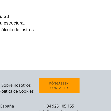
a. Su
u estructura,
álculo de lastres
PÓNGASE EN
S
obre nosotros
CONTACTO
Política de Cookies
0 España
+34 925 105 155