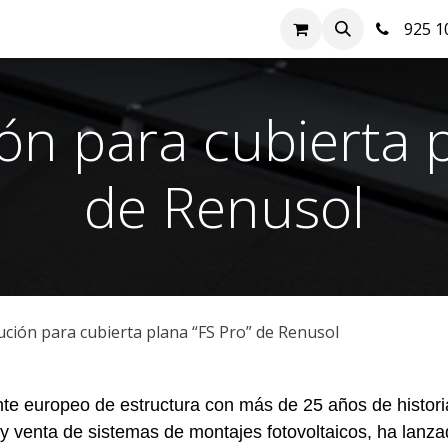
nda
Hazte cliente
Soluciones FV
Blog
Contacto
925 10
ón para cubierta p
de Renusol
ción para cubierta plana “FS Pro” de Renusol
nte europeo de estructura con más de 25 años de histori
n y venta de sistemas de montajes fotovoltaicos, ha lanz