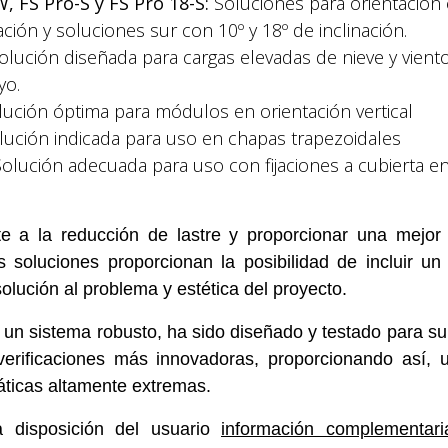
, FS Pro-S y FS Pro 18-S:
Soluciones para orientación 
ación y soluciones sur con 10º y 18º de inclinación.
Solución diseñada para cargas elevadas de nieve y vient
yo.
lución óptima para módulos en orientación vertical
ución indicada para uso en chapas trapezoidales
olución adecuada para uso con fijaciones a cubierta en
te a la reducción de lastre y proporcionar una mejor 
as soluciones proporcionan la posibilidad de incluir un 
olución al problema y estética del proyecto.
n sistema robusto, ha sido diseñado y testado para s
verificaciones más innovadoras, proporcionando así, 
áticas altamente extremas.
 disposición del usuario
información complementari