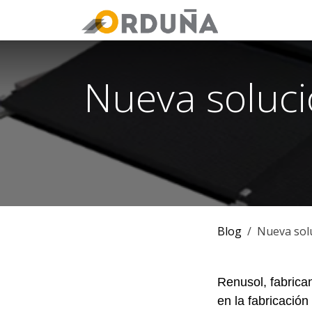
IR AL CONTENIDO
Orduña
Tie
Nueva soluci
Blog
Nueva solu
Renusol, fabrica
en la fabricació