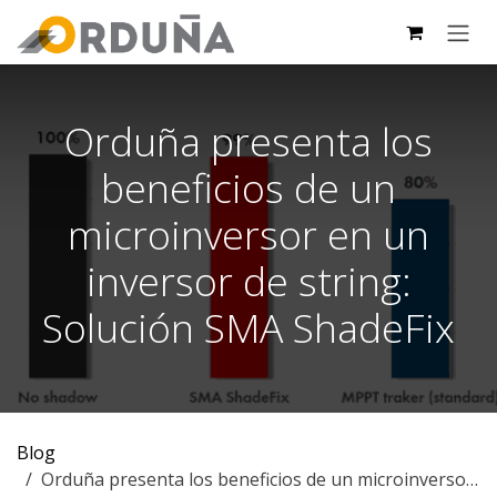
IR AL CONTENIDO
Orduña presenta los
beneficios de un
microinversor en un
inversor de string:
Solución SMA ShadeFix
Blog
Orduña presenta los beneficios de un microinversor en un inversor de string: Solución SMA ShadeFix