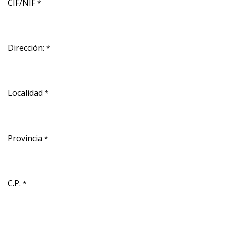
CIF/NIF
*
Dirección:
*
Localidad
*
Provincia
*
C.P.
*