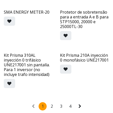
SMA ENERGY METER-20
Protetor de sobretensão
para a entrada A e B para
STP15000, 20000 e
25000TL-30
Kit Prisma 310AL
Kit Prisma 210A inyección
inyección 0 trifásico
0 monofásico UNE217001
UNE217001 sin pantalla.
Para 1 inversor (no
incluye trafo intensidad)
1
2
3
4