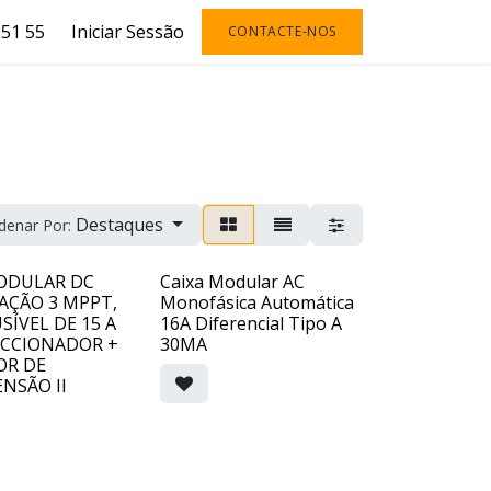
51 55
Iniciar Sessão
CONTACTE-NOS
Destaques
denar Por:
ODULAR DC
Caixa Modular AC
AÇÃO 3 MPPT,
Monofásica Automática
USÍVEL DE 15 A
16A Diferencial Tipo A
ECCIONADOR +
30MA
OR DE
NSÃO II