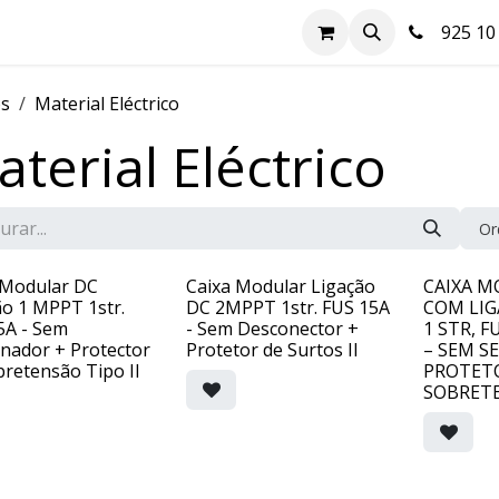
a
Hazte cliente
Soluciones FV
Blog
Contacte-nos
925 10 
os
Material Eléctrico
terial Eléctrico
Or
 Modular DC
Caixa Modular Ligação
CAIXA M
ão 1 MPPT 1str.
DC 2MPPT 1str. FUS 15A
COM LIG
5A - Sem
- Sem Desconector +
1 STR, F
onador + Protector
Protetor de Surtos II
– SEM S
bretensão Tipo II
PROTET
SOBRETE