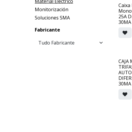
Material Eléctrico
Caixa
Monitorización
Monof
25A Di
Soluciones SMA
30MA
Fabricante
CAJA
TRIFA
AUTO
DIFER
30MA