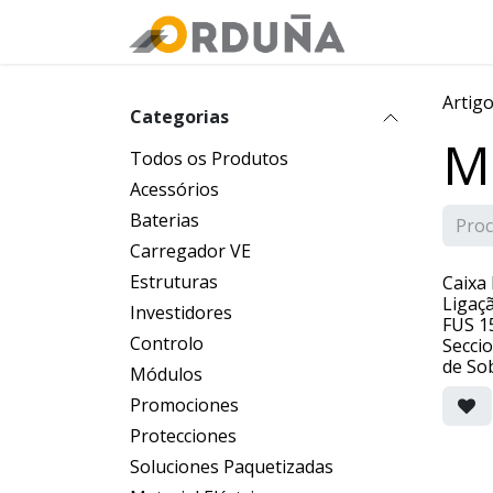
PULAR PARA O CONTEÚDO
Orduña
Loj
Artig
Categorias
Ma
Todos os Produtos
Acessórios
Baterias
Carregador VE
Estruturas
Caixa
Ligaç
Investidores
FUS 1
Controlo
Secci
de So
Módulos
Promociones
Protecciones
Soluciones Paquetizadas